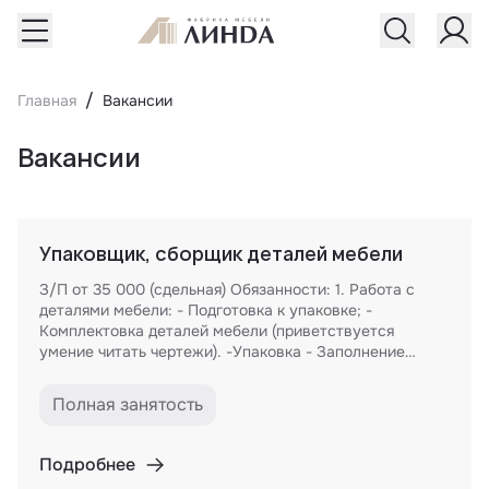
Главная
Вакансии
Вакансии
Упаковщик, сборщик деталей мебели
З/П от 35 000 (сдельная) Обязанности: 1. Работа с
деталями мебели: - Подготовка к упаковке; -
Комплектовка деталей мебели (приветствуется
умение читать чертежи). -Упаковка - Заполнение
отчетной документации Требования: 1. Трудолюбие 2.
Внимательность и аккуратность Условия: 1. Место
Полная занятость
работы: г.Челябинск. ул.. 1-я Потребительская 4А. 2.
График работы 5/2. с 7-45 до 16-30, суббота,
воскресенье - выходной. 3. Официальное
Подробнее
трудоустройство.