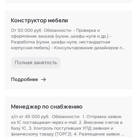
Конструктор мебели
От 50 000 руб Обязанности: - Проверка и
оформление заказов (кухни, шкафы-купе и др.) -
Разработка (кухни, шкафы-купе, нестандартная
корпусная мебель) - Консультирование дизайнеров по
техническим вопросам; - Четкое соблюдение
установленных сроков; - Создание схем сборок.
Полная занятость
Требования: - Техническое образование (не ниже
средне-специального); - Опыт проектирования
корпусной мебели от 3 лет; - Знание конструктива
Подробнее
корпусной мебели; - Знание мебельной фурнитуры; -
Умение пользоваться справочниками и каталогами по
мебели и фурнитуре; - Знание программ AUTOCAD
(Компас), Базис-мебельщик или других аналогичных; -
Менеджер по снабжению
Приветствуется знание 1С; - Готовность и способность
к обучению; - Опыт работы на производственных
з/п от 45 000 руб. Обязанности: 1. Отправка заявок
участках (распил, кромление, присадка, сборка) будет
из 1С поставщикам через e-mail. 2. Внесение счетов в
большим плюсом. Условия: - Официальное
базу 1С. 3. Контроль поступивших УПД заявкам и
трудоустройство. - Полный соц.пакет. - График
физическому товару (ТОРГ2). 4. Размещение заявок на
работы: 5/2 с 9-00 до 18-00. - Место работы -