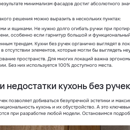
результате минимализм фасадов достиг абсолютного зна
кого решения можно выразить в нескольких пунктах:
ми и ящиками. Не нужно долго огибать ручки при протир
ени, особенно если гарнитур большой и функциональный
нным трендам. Кухни без ручек органично выглядят в лок
 в отсутствии элементов, которые могли бы выглядеть не
вание пространств. Для многих локаций важна эргономик
ии. Без них используется 100% доступного места.
и недостатки кухонь без руче
чек позволяет добиваться безупречной эстетики и макси
нкциональность кухонь и их обустройство. А это ключевы
ются при разработке любой модели. Остановимся подро