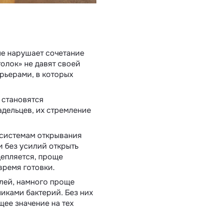
не нарушает сочетание
олок» не давят своей
рьерами, в которых
 становятся
адельцев, их стремление
 системам открывания
и без усилий открыть
цепляется, проще
время готовки.
алей, намного проще
никами бактерий. Без них
щее значение на тех