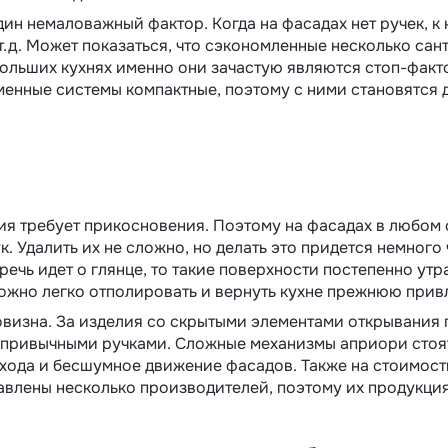
ин немаловажный фактор. Когда на фасадах нет ручек, к
 т.д. Может показаться, что сэкономленные несколько са
ебольших кухнях именно они зачастую являются стоп-фак
менные системы компактные, поэтому с ними становятся
я требует прикосновения. Поэтому на фасадах в любом 
к. Удалить их не сложно, но делать это придется немного 
речь идет о глянце, то такие поверхности постепенно у
можно легко отполировать и вернуть кухне прежнюю прив
визна. За изделия со скрытыми элементами открывания 
с привычными ручками. Сложные механизмы априори стоят
хода и бесшумное движение фасадов. Также на стоимост
авлены несколько производителей, поэтому их продукция