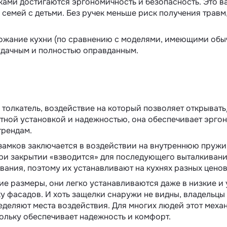
ами достигаются эргономичность и безопасность. Это в
 семей с детьми. Без ручек меньше риск получения трав
ожание кухни (по сравнению с моделями, имеющими обыч
удачным и полностью оправданным.
н толкатель, воздействие на который позволяет открывать
тной установкой и надежностью, она обеспечивает эрго
трендам.
замков заключается в воздействии на внутреннюю пружи
при закрытии «взводится» для последующего выталкивани
вания, поэтому их устанавливают на кухнях разных ценов
ие размеры, они легко устанавливаются даже в низкие и 
 фасадов. И хоть защелки снаружи не видны, владельцы
еделяют места воздействия. Для многих людей этот меха
ольку обеспечивает надежность и комфорт.