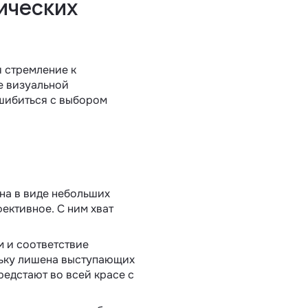
ических
я стремление к
е визуальной
ошибиться с выбором
ана в виде небольших
ективное. С ним хват
м и соответствие
льку лишена выступающих
редстают во всей красе с